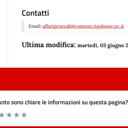
Contatti
Email:
affarigenerali@comune.vigolzone.pc.it
Ultima modifica:
martedì, 03 giugno 
nto sono chiare le informazioni su questa pagina
 da 1 a 5 stelle la pagina
anda
ta 1 stelle su 5
Valuta 2 stelle su 5
Valuta 3 stelle su 5
Valuta 4 stelle su 5
Valuta 5 stelle su 5