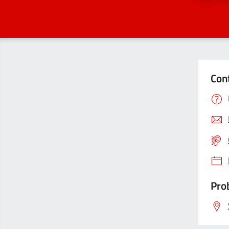
Con
Prob