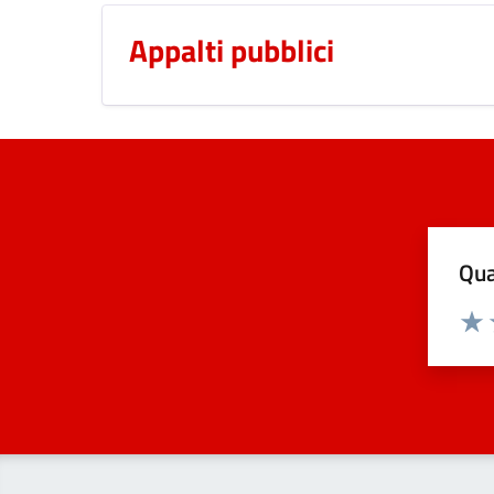
Appalti pubblici
Qua
Valuta
Dom
Valu