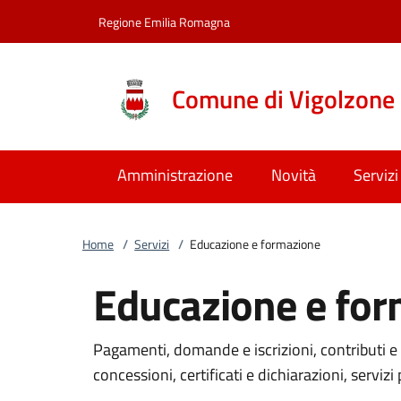
Vai al contenuto
accedi al menu
footer.enter
Regione Emilia Romagna
Comune di Vigolzone
Amministrazione
Novità
Servizi
Home
/
Servizi
/
Educazione e formazione
Educazione e fo
Pagamenti, domande e iscrizioni, contributi e 
concessioni, certificati e dichiarazioni, servizi 