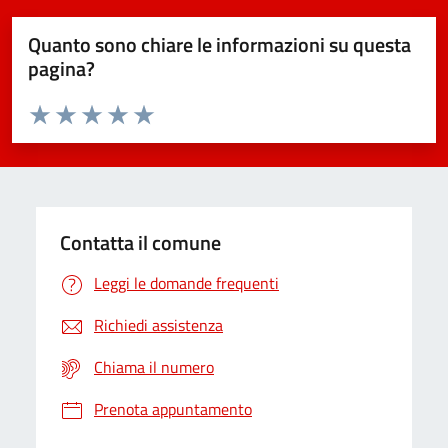
Quanto sono chiare le informazioni su questa
pagina?
Valuta da 1 a 5 stelle la pagina
Domanda
Valuta 1 stelle su 5
Valuta 2 stelle su 5
Valuta 3 stelle su 5
Valuta 4 stelle su 5
Valuta 5 stelle su 5
Contatta il comune
Leggi le domande frequenti
Richiedi assistenza
Chiama il numero
Prenota appuntamento