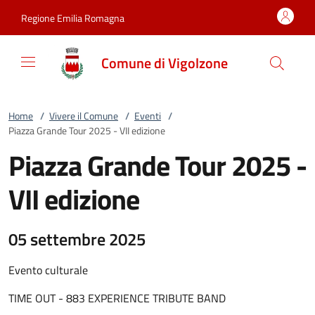
Vai al contenuto
accedi al menu
footer.enter
Regione Emilia Romagna
Comune di Vigolzone
Home
/
Vivere il Comune
/
Eventi
/
Piazza Grande Tour 2025 - VII edizione
Piazza Grande Tour 2025 -
VII edizione
05 settembre 2025
Evento culturale
TIME OUT - 883 EXPERIENCE TRIBUTE BAND