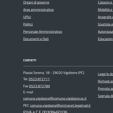
Organi di governo
Catasto e 
Aree amministrative
Mobilità e
Uffici
Anagrafe e
Politici
Giustizia 
Personale Amministrativo
Autorizzaz
Documenti e Dati
Educazion
CONTATTI
Piazza Serena, 18 - 29020 Vigolzone (PC)
Leggi le 
Tel.
0523 872711
Richiedi a
Fax
0523 872789
Prenota 
E-mail
Segnala di
comune.vigolzone@comune.vigolzone.pc.it
PEC
comune.vigolzone@sintranet.legalmail.it
P.IVA e C.F. 00308460336