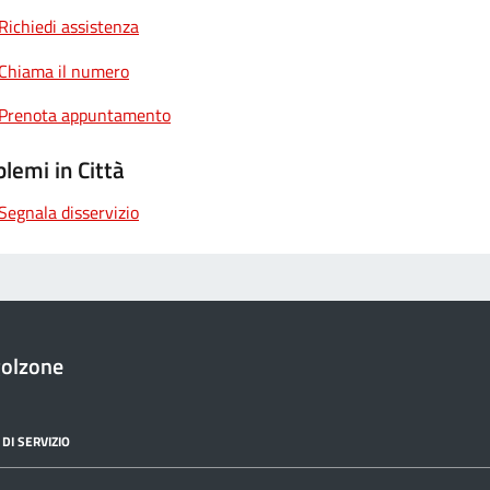
Richiedi assistenza
Chiama il numero
Prenota appuntamento
lemi in Città
Segnala disservizio
golzone
DI SERVIZIO