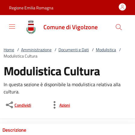
Vai al contenuto
accedi al menu
footer.enter
Regione Emilia Romagna
Comune di Vigolzone
Home
/
Amministrazione
/
Documenti e Dati
/
Modulistica
/
Modulistica Cultura
Modulistica Cultura
In questa sezione è disponibile la modulistica relativa alla
cultura.
Condividi
Azioni
Descrizione