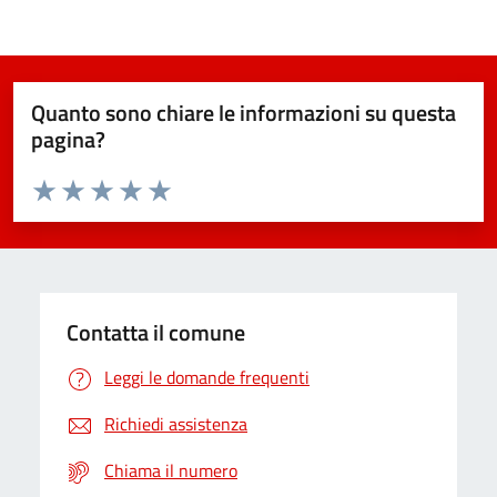
Quanto sono chiare le informazioni su questa
pagina?
Valuta da 1 a 5 stelle la pagina
Domanda
Valuta 1 stelle su 5
Valuta 2 stelle su 5
Valuta 3 stelle su 5
Valuta 4 stelle su 5
Valuta 5 stelle su 5
Contatta il comune
Leggi le domande frequenti
Richiedi assistenza
Chiama il numero