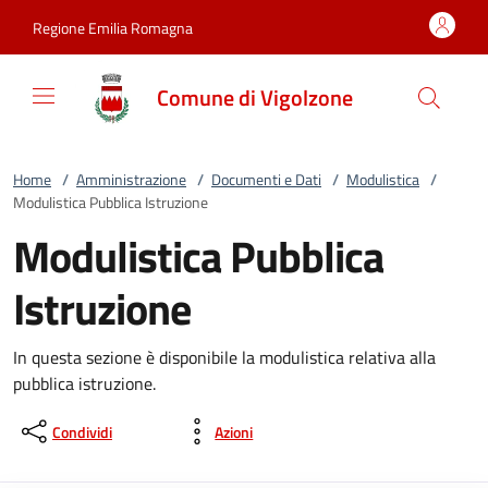
Vai al contenuto
accedi al menu
footer.enter
Regione Emilia Romagna
Comune di Vigolzone
Home
/
Amministrazione
/
Documenti e Dati
/
Modulistica
/
Modulistica Pubblica Istruzione
Modulistica Pubblica
Istruzione
In questa sezione è disponibile la modulistica relativa alla
pubblica istruzione.
Condividi
Azioni