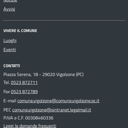
Avvisi
VIVERE IL COMUNE
Luoghi
Eventi
CONTATTI
Piazza Serena, 18 - 29020 Vigolzone (PC)
Tel.
0523 872711
Fax
0523 872789
E-mail
comune.vigolzone@comune.vigolzone.pc.it
PEC
comune.vigolzone@sintranet.legalmail.it
P.IVA e C.F. 00308460336
Leggi le domande frequenti