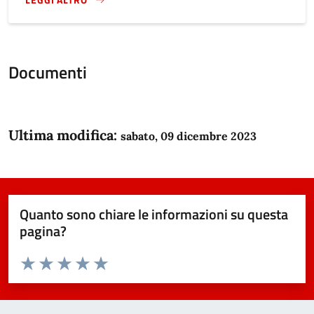
}
Documenti
Ultima modifica:
sabato, 09 dicembre 2023
Quanto sono chiare le informazioni su questa
pagina?
Valuta da 1 a 5 stelle la pagina
Domanda
Valuta 1 stelle su 5
Valuta 2 stelle su 5
Valuta 3 stelle su 5
Valuta 4 stelle su 5
Valuta 5 stelle su 5