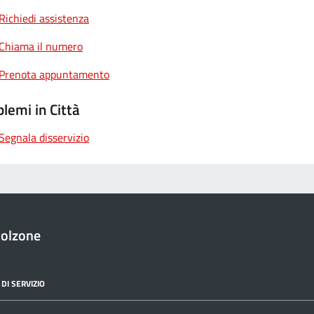
Richiedi assistenza
Chiama il numero
Prenota appuntamento
lemi in Città
Segnala disservizio
golzone
DI SERVIZIO