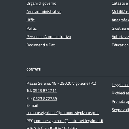
Organi di governo
Catasto e 
Aree amministrative
Mobilità e
Uffici
Anagrafe e
Politici
Giustizia 
Personale Amministrativo
Autorizzaz
Documenti e Dati
Educazion
CONTATTI
Piazza Serena, 18 - 29020 Vigolzone (PC)
Leggi le 
Tel.
0523 872711
Richiedi a
Fax
0523 872789
Prenota 
E-mail
Segnala di
comune.vigolzone@comune.vigolzone.pc.it
PEC
comune.vigolzone@sintranet.legalmail.it
P.IVA e C.F. 00308460336