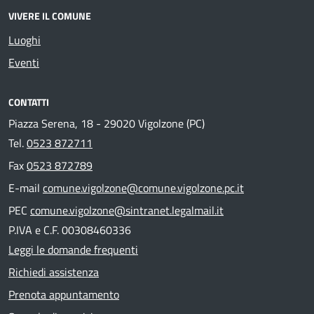
VIVERE IL COMUNE
Luoghi
Eventi
CONTATTI
Piazza Serena, 18 - 29020 Vigolzone (PC)
Tel.
0523 872711
Fax
0523 872789
E-mail
comune.vigolzone@comune.vigolzone.pc.it
PEC
comune.vigolzone@sintranet.legalmail.it
P.IVA e C.F. 00308460336
Leggi le domande frequenti
Richiedi assistenza
Prenota appuntamento