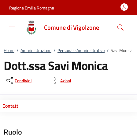
Vai al contenuto
accedi al menu
footer.enter
Regione Emilia Romagna
Comune di Vigolzone
Home
/
Amministrazione
/
Personale Amministrativo
/
Savi Monica
Dott.ssa Savi Monica
Condividi
Azioni
Contatti
Ruolo