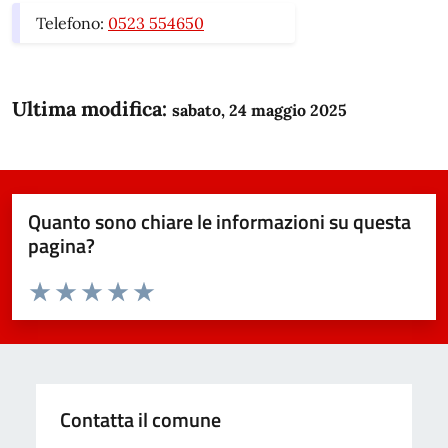
Telefono:
0523 554650
Ultima modifica:
sabato, 24 maggio 2025
Quanto sono chiare le informazioni su questa
pagina?
Valuta da 1 a 5 stelle la pagina
Domanda
Valuta 1 stelle su 5
Valuta 2 stelle su 5
Valuta 3 stelle su 5
Valuta 4 stelle su 5
Valuta 5 stelle su 5
Contatta il comune