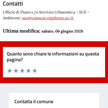
Contatti
Ufficio di Piano c/o Servizio Urbanistica - SUE -
Ambiente:
sue@comune.vigolzone.pc.it
.
Ultima modifica:
sabato, 06 giugno 2026
Quanto sono chiare le informazioni su questa
pagina?
Valuta da 1 a 5 stelle la pagina
Domanda
Valuta 1 stelle su 5
Valuta 2 stelle su 5
Valuta 3 stelle su 5
Valuta 4 stelle su 5
Valuta 5 stelle su 5
Contatta il comune