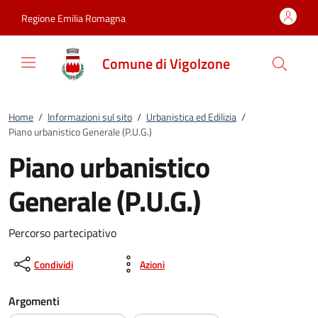
Vai al contenuto
accedi al menu
footer.enter
Regione Emilia Romagna
Comune di Vigolzone
Home
/
Informazioni sul sito
/
Urbanistica ed Edilizia
/
Piano urbanistico Generale (P.U.G.)
Piano urbanistico
Generale (P.U.G.)
Percorso partecipativo
Condividi
Azioni
Argomenti