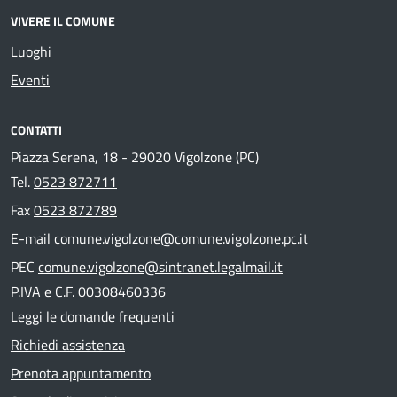
VIVERE IL COMUNE
Luoghi
Eventi
CONTATTI
Piazza Serena, 18 - 29020 Vigolzone (PC)
Tel.
0523 872711
Fax
0523 872789
E-mail
comune.vigolzone@comune.vigolzone.pc.it
PEC
comune.vigolzone@sintranet.legalmail.it
P.IVA e C.F. 00308460336
Leggi le domande frequenti
Richiedi assistenza
Prenota appuntamento