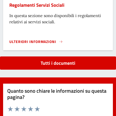
Regolamenti Servizi Sociali
In questa sezione sono disponibili i regolamenti
relativi ai servizi sociali.
ULTERIORI INFORMAZIONI
REGOLAMENTI SERVIZI SOCIALI}
Tutti i documenti
Quanto sono chiare le informazioni su questa
pagina?
Valuta da 1 a 5 stelle la pagina
Domanda
Valuta 1 stelle su 5
Valuta 2 stelle su 5
Valuta 3 stelle su 5
Valuta 4 stelle su 5
Valuta 5 stelle su 5