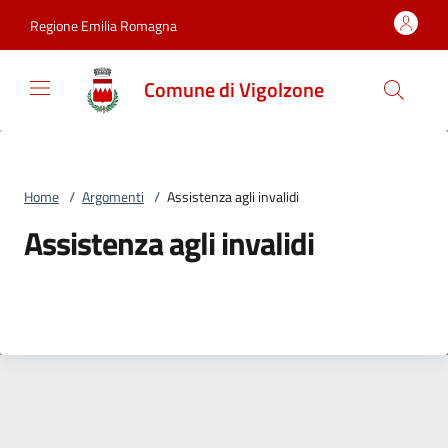
Vai al contenuto
accedi al menu
footer.enter
Regione Emilia Romagna
Comune di Vigolzone
Home
/
Argomenti
/
Assistenza agli invalidi
Assistenza agli invalidi