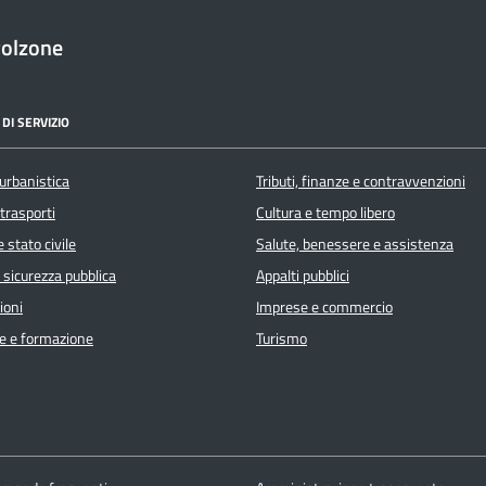
golzone
DI SERVIZIO
urbanistica
Tributi, finanze e contravvenzioni
 trasporti
Cultura e tempo libero
 stato civile
Salute, benessere e assistenza
e sicurezza pubblica
Appalti pubblici
ioni
Imprese e commercio
e e formazione
Turismo