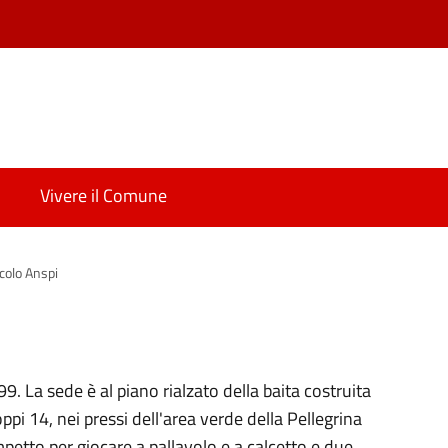
Vivere il Comune
rcolo Anspi
9. La sede è al piano rialzato della baita costruita
ppi 14, nei pressi dell'area verde della Pellegrina
mpetto per giocare a pallavolo e a calcetto e due