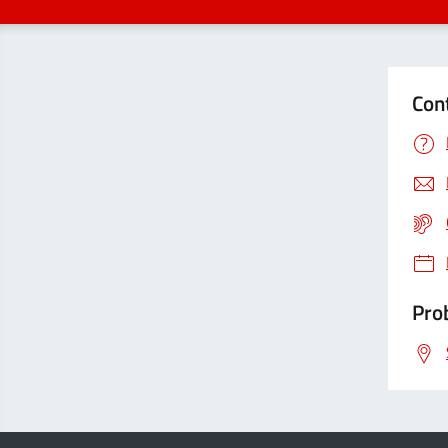
Con
Prob