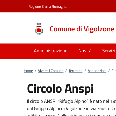
Vai al contenuto
accedi al menu
footer.enter
Regione Emilia Romagna
Comune di Vigolzone
Amministrazione
Novità
Servizi
Home
/
Vivere il Comune
/
Territorio
/
Associazioni
/
Ci
Circolo Anspi
Il circolo ANSPI “Rifugio Alpino” è nato nel 199
dal Gruppo Alpini di Vigolzone in via Fausto Co
adibita a parco. Nelle vicinanze ci sono un ca