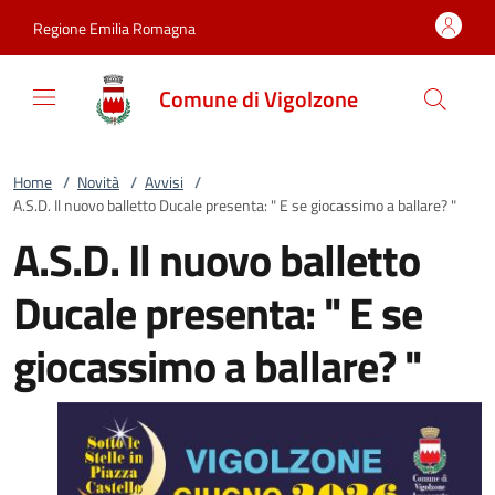
Vai al contenuto
accedi al menu
footer.enter
Regione Emilia Romagna
Comune di Vigolzone
Home
/
Novità
/
Avvisi
/
A.S.D. Il nuovo balletto Ducale presenta: " E se giocassimo a ballare? "
A.S.D. Il nuovo balletto
Ducale presenta: " E se
giocassimo a ballare? "