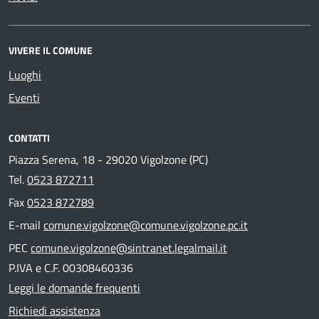
VIVERE IL COMUNE
Luoghi
Eventi
CONTATTI
Piazza Serena, 18 - 29020 Vigolzone (PC)
Tel.
0523 872711
Fax
0523 872789
E-mail
comune.vigolzone@comune.vigolzone.pc.it
PEC
comune.vigolzone@sintranet.legalmail.it
P.IVA e C.F. 00308460336
Leggi le domande frequenti
Richiedi assistenza