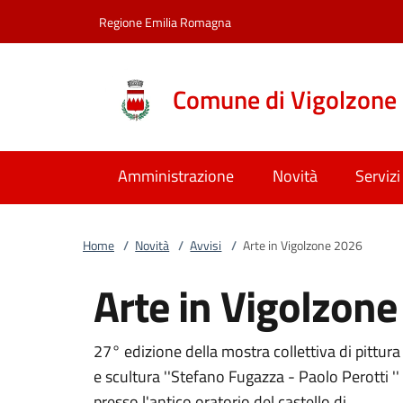
Vai al contenuto
accedi al menu
footer.enter
Regione Emilia Romagna
Comune di Vigolzone
Amministrazione
Novità
Servizi
Home
/
Novità
/
Avvisi
/
Arte in Vigolzone 2026
Arte in Vigolzon
27° edizione della mostra collettiva di pittura
e scultura ''Stefano Fugazza - Paolo Perotti ''
presso l'antico oratorio del castello di