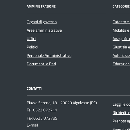
AMMINISTRAZIONE
CATEGORIE 
Organi di governo
Catasto e 
Aree amministrative
Mobilità e
Uffici
Anagrafe e
Politici
Giustizia 
Personale Amministrativo
Autorizzaz
Documenti e Dati
Educazion
CONTATTI
Piazza Serena, 18 - 29020 Vigolzone (PC)
Leggi le 
Tel.
0523 872711
Richiedi a
Fax
0523 872789
Prenota 
E-mail
Segnala di