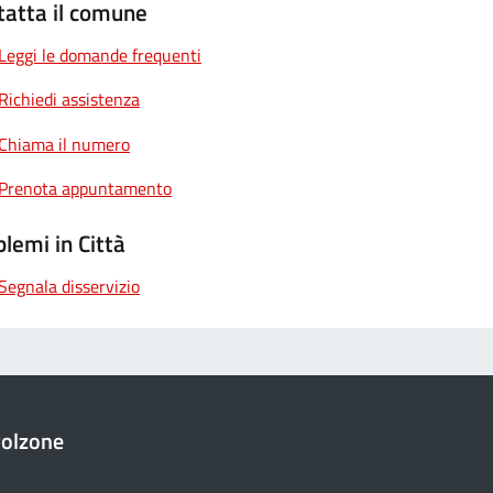
tatta il comune
Leggi le domande frequenti
Richiedi assistenza
Chiama il numero
Prenota appuntamento
lemi in Città
Segnala disservizio
golzone