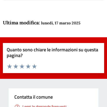
Ultima modifica:
lunedì, 17 marzo 2025
Quanto sono chiare le informazioni su questa
pagina?
Valuta da 1 a 5 stelle la pagina
Domanda
Valuta 1 stelle su 5
Valuta 2 stelle su 5
Valuta 3 stelle su 5
Valuta 4 stelle su 5
Valuta 5 stelle su 5
Contatta il comune
Leggi le domande frequenti