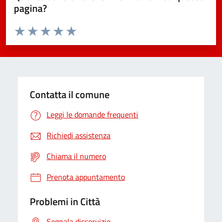
pagina?
Valuta da 1 a 5 stelle la pagina
Domanda
Valuta 1 stelle su 5
Valuta 2 stelle su 5
Valuta 3 stelle su 5
Valuta 4 stelle su 5
Valuta 5 stelle su 5
Contatta il comune
Leggi le domande frequenti
Richiedi assistenza
Chiama il numero
Prenota appuntamento
Problemi in Città
Segnala disservizio