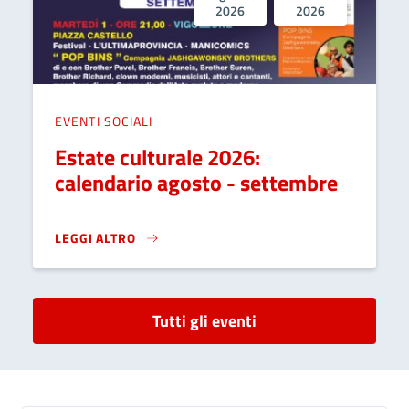
2026
2026
EVENTI SOCIALI
Estate culturale 2026:
calendario agosto - settembre
LEGGI ALTRO
ESTATE CULTURALE 2026: CALENDARIO AGOSTO - SETT
Tutti gli eventi