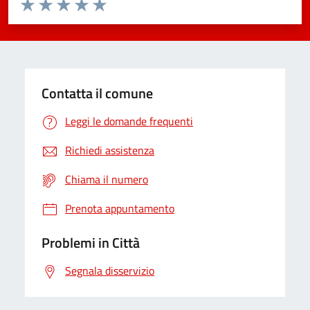
Valuta da 1 a 5 stelle la pagina
Domanda
Valuta 1 stelle su 5
Valuta 2 stelle su 5
Valuta 3 stelle su 5
Valuta 4 stelle su 5
Valuta 5 stelle su 5
Contatta il comune
Leggi le domande frequenti
Richiedi assistenza
Chiama il numero
Prenota appuntamento
Problemi in Città
Segnala disservizio